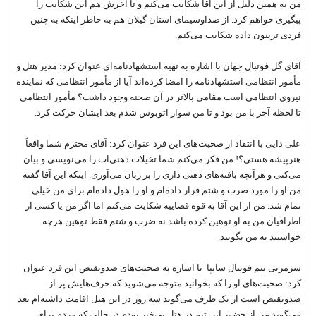
من به همین دلیل از این آقا شکایت می‌کنم و تا آخرش هم این شکایت را
پیگیری خواهم کرد. از صداوسیمای استان گیلان هم به خاطر اینکه به چنین
فردی تریبون داده شکایت می‌کنم.
آقای گل فوتبال جهان با اشاره به تهیه استشهادنامه‌ای عنوان کرد: مدیر هتل و
مأمور انتظامی استشهادنامه را امضا کرده‌اند آیا از مأمور انتظامی که نماینده
نیروی انتظامی است مقامی بالاتر در آن صحنه وجود داشت؟ مأمور انتظامی
تا لحظه آخر با من بود و تا من سوار اتوبوس شدم بعد ایشان حرکت کرد.
علی دایی با انتقاد از صحبت‌های این فرد عنوان کرد: آقای محترم شما واقعاً
هنرپیشه هستی؟! من فکر می‌کنم شما تخیلات ذهنی‌ات را می‌نویسی و بیان
می‌کنی و هرآنچه بافته‌های ذهنی داری را بر زبان می‌آوری. اینکه این آقا گفته
من او را مورد ضرب و شتم قرار داده‌ام و او را هول داده‌ام برای من خیلی
تمام شد. من از این آقا به قوه قضاییه شکایت می‌کنم اما اگر من یا کسی از
اطرافیان من به او توهین کرده باشد نه ضرب و شتم فقط توهین هرچه
خواستید به من بگویید.
سرمربی تیم فوتبال سایپا با اشاره به صحبت‌های ضدونقیض این فرد عنوان
کرد:‌ صحبت‌های او را که بخوانید متوجه می‌شوید که حرف‌هایش پر از
ضدونقیض است از یک طرف می‌گوید سه روز در این هتل اقامت داشته‌ام بعد
می‌گوید من از حضور این تیم در هتل بی‌خبر بودم در حالی که مردم برای