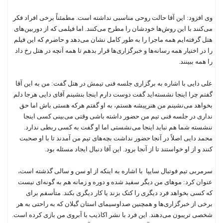
وی افزود: این آقا حالت روحی مناسبی نداشته است. مطمئناً برخی افراد فکر
می‌کنند با این روش‌ها خودشان را مطرح می‌کنند. اما فیلمی که از دوربین‌های
هتل گرفته‌ایم همه ماجرا را به طور کامل نشان می‌دهد و حاضرم که این فیلم
را در اختیار همه رسانه‌ها و خبرگزاری‌ها قرار بدهم تا همه آنچه در هتل رخ داد
را همه ببینند.
علی دایی با اشاره به برگزاری جلسه فنی تیمش در هتل گفت: من به این آقا
گفتم چرا اینجا نشسته‌اید گفت دوست دارم اینجا بنشینم آقای دایی هرجا دلم
بخواهد می‌نشینم من هنرپیشه هستم، به او گفتم هرکه هستی باش اما حق
نداری در جلسه فنی تیم من حضور داشته باشی وقتی می‌بینی کسی اینجا
ننشسته شما هم نباید اینجا می‌نشستی اما او گفت به کسی ربطی ندارد.
محمد دایی اصلاً در آنجا حضور نداشت بچه‌های تیم من آمدند تا با او صحبت
کنند و از او خواستند تا از آنجا برود. این آقا دنبال ایجاد مسئله بود.
سرمربی تیم فوتبال سایپا با اشاره به اینکه از او سن و سالی گذشته است،
عنوان کرد: موهای من دیگر سفید شده و دوره و زمانه هم به گونه‌ای نیست
که کسی بخواهد فرد دیگری را کتک بزند یا کار دیگری بکند. متأسفم برای
برخی از خبرگزاری‌ها و همچنین صداوسیمای استان گیلان که به راحتی به هر
شخصی تریبون می‌‌دهند. این فرد با نشر اکاذیب با آبروی من بازی کرده است.