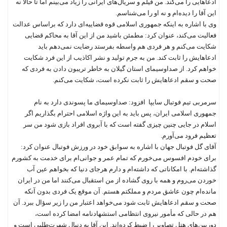
ادعاهایی را می‌کند. من فیلم و سریال‌های ایرانی را زیاد می‌بینم اما تا حالا نه
این آقا را دیده‌ام و نه او را می‌شناسم.
وی با اشاره به اینکه جمهوری اسلامی قوه قضاییه‌ای دارد که براساس عدالت
فعالیت می‌کند، عنوان کرد: مطمئن باشید من از این آقا به محاکم قضایی
شکایت می‌کنم و هر فردی هم واسطه بفرستد رضایت نمی‌دهم باید
ادعاهایش را ثابت کند. من به جرم تولید و نشر اکاذیب از این فرد شکایت
خواهم کرد. از صداوسیمای استان گیلان به خاطر تریبون دادن به فردی که
صحت و سقم ادعاهایش را ثابت نکرده است، شکایت می‌‌کنم.
سرمربی تیم فوتبال سایپا افزود: صداوسیمای ما پسوندی دارد به نام
جمهوری اسلامی ایران، پس باید به این واژه اسلامی احترام بگذاریم اگر
اسلام در جایی چنین چیزی گفته است که با آبروی افراد بازی شود من سر
تعظیم فرود می‌آورم.
آقای گل فوتبال جهان با اشاره به سوابق خود در ورزش فوتبال عنوان کرد:
برای خودم افسوس می‌خورم که تمام عمر و جوانی‌ام برای خدمت به کشورم
گذاشته‌ام. با امکاناتی که داشته‌ام و دارم هرجای دنیا که بخواهم عین آب
خوردن می‌روم و همه با روی گشاده از من استقبال می‌کنند اما من در ایران
مانده‌ام چون عاشق مردم و مملکتم هستم. آن موقع یک فردی بدون آنکه
صحت و سقم ادعاهایش ثابت شود می‌خواهد اعتبار من را زیر سؤال ببرد. آن
هم در حالی که مأمور نیروی انتظامی استشهادنامه امضا کرده است،
دوربین‌های هتل تصاویر را ضبط کرده‌اند. این آقا به دنبال شهرت‌طلبی است و