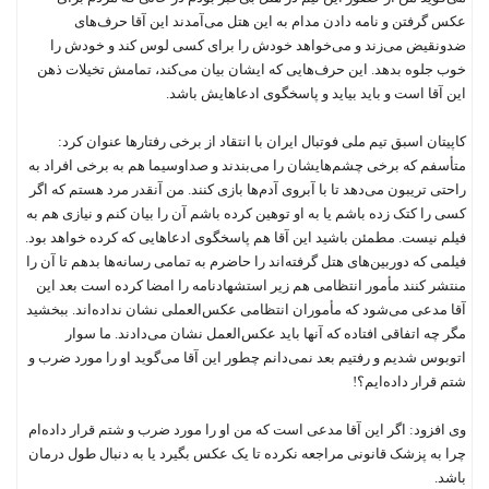
عکس گرفتن و نامه دادن مدام به این هتل می‌آمدند این آقا حرف‌های
ضدونقیض می‌زند و می‌خواهد خودش را برای کسی لوس کند و خودش را
خوب جلوه بدهد. این حرف‌هایی که ایشان بیان می‌کند، تمامش تخیلات ذهن
این آقا است و باید بیاید و پاسخگوی ادعاهایش باشد.
کاپیتان اسبق تیم ملی فوتبال ایران با انتقاد از برخی رفتارها عنوان کرد:
متأسفم که برخی چشم‌هایشان را می‌بندند و صداوسیما هم به برخی افراد به
راحتی تریبون می‌دهد تا با آبروی آدم‌ها بازی کنند. من آنقدر مرد هستم که اگر
کسی را کتک زده باشم یا به او توهین کرده باشم آن را بیان کنم و نیازی هم به
فیلم نیست. مطمئن باشید این آقا هم پاسخگوی ادعاهایی که کرده خواهد بود.
فیلمی که دوربین‌های هتل گرفته‌اند را حاضرم به تمامی رسانه‌ها بدهم تا آن را
منتشر کنند مأمور انتظامی هم زیر استشهادنامه را امضا کرده است بعد این
آقا مدعی می‌شود که مأموران انتظامی عکس‌العملی نشان نداده‌اند. ببخشید
مگر چه اتفاقی افتاده که آنها باید عکس‌العمل نشان می‌دادند. ما سوار
اتوبوس شدیم و رفتیم بعد نمی‌دانم چطور این آقا می‌گوید او را مورد ضرب و
شتم قرار داده‌ایم؟!
وی افزود: اگر این آقا مدعی است که من او را مورد ضرب و شتم قرار داده‌ام
چرا به پزشک قانونی مراجعه نکرده تا یک عکس بگیرد یا به دنبال طول درمان
باشد.