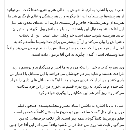
علی دایی با اشاره به ارتباط خوبش با اهالی هنر و هنرپیشه‌ها گفت‌: می‌توانید
از هنرپیشه‌ها بپرسید که این آقا چگونه وارد هنرپیشگی و عالم بازیگری شد ما
هنرمندان و هنرپیشه‌های فاخر و ارزشمندی داریم اما عده‌ای معدود هم مثل
این آقا هستند به دنبال این باشند تا از بابا و مامانش پول بگیرند و به تهران
بیایند هنرپیشه شوند. حیف است خداوکیلی حیف است. این آقا تخیلات
ذهنی‌اش را بیان می‌کند و از آن بیشتر من برای صداوسیما متأسفم که به
امثال این فرد بدون آنکه صحت و سقم مطالبش را بداند تریبون می‌دهد. واقعاً
صداوسیمای استان گیلان چگونه به این آقا تریبون داده است.
وی تصریح کرد: برخی از اینکه مردم به ما احترام می‌گذارند و دوستم دارند
ناراحت هستند و شاید به‌زعم خودشان می‌خواهند با این مسائل با اعتبار من
بازی کنند و من از اینکه فردی می‌خواهد با اینگونه مسائل علی دایی را خراب
کند خنده‌ام می‌‌گیرد. به روح پدرم قسم می‌خورم من از این فرد شکایت
می‌کنم و تا روز آخر هم این شکایتم را پیگیری خواهم کرد.
علی دایی با اشاره به داشتن اسناد معتبر و محکمه‌پسندی همچون فیلم
دوربین‌های هتل گفت: ساعت ورود و خروج ما به هتل کاملاً‌ مشخص است.
فیلم دوربین‌ها کاملاً گویای همه چیز است. اگر خلاف حرف‌هایی که من
می‌گویم ثابت شد روی من خط قرمز بکشید واقعاً نمی‌دانم این آقا چرا چنین