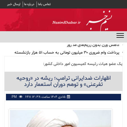
تماس باما
درباره ما
ارسال خبر
منوی مخفی
پرداخت وام ضروری ۳۰ میلیون تومانی به حساب ۵۱ هزار بازنشسته
کشوری/ کارمزد وام ۴ درصد
مشارکت ۱۹ بانک در توزیع سود سهام عدالت
یک عضو هیات رئیسه کمیسیون امور داخلی کشور:
بهترین انتخاب‌ها برای تغذیه سالم در طولانی‌ترین شب سال
اظهارات ضدایرانی ترامپ؛ ریشه در «روحیه
اثر داروی فشار خون در جلوگیری از صرع
تفرعنی» و توهم دوران استعمار دارد
کاهش وزن بدون رژیم‌های مُد روز
۱۵دی ۱۴۰۴ ساعت ۱۲:۳۸ PM
648