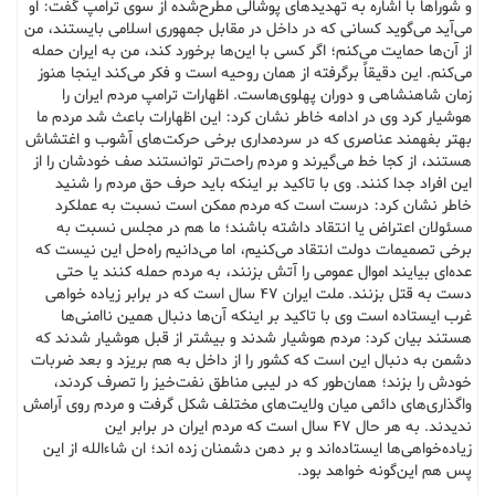
و شوراها با اشاره به تهدیدهای پوشالی مطرح‌شده از سوی ترامپ گفت: او
می‌آید می‌گوید کسانی که در داخل در مقابل جمهوری اسلامی بایستند، من
از آن‌ها حمایت می‌کنم؛ اگر کسی با این‌ها برخورد کند، من به ایران حمله
می‌کنم. این دقیقاً برگرفته از همان روحیه است و فکر می‌کند اینجا هنوز
زمان شاهنشاهی و دوران پهلوی‌هاست. اظهارات ترامپ مردم ایران را
هوشیار کرد وی در ادامه خاطر نشان کرد: این اظهارات باعث شد مردم ما
بهتر بفهمند عناصری که در سردمداری برخی حرکت‌های آشوب و اغتشاش
هستند، از کجا خط می‌گیرند و مردم راحت‌تر توانستند صف خودشان را از
این افراد جدا کنند. وی با تاکید بر اینکه باید حرف حق مردم را شنید
خاطر نشان کرد: درست است که مردم ممکن است نسبت به عملکرد
مسئولان اعتراض یا انتقاد داشته باشند؛ ما هم در مجلس نسبت به
برخی تصمیمات دولت انتقاد می‌کنیم، اما می‌دانیم راه‌حل این نیست که
عده‌ای بیایند اموال عمومی را آتش بزنند، به مردم حمله کنند یا حتی
دست به قتل بزنند. ملت ایران ۴۷ سال است که در برابر زیاده خواهی
غرب ایستاده است وی با تاکید بر اینکه آن‌ها دنبال همین ناامنی‌ها
هستند بیان کرد: مردم هوشیار شدند و بیشتر از قبل هوشیار شدند که
دشمن به دنبال این است که کشور را از داخل به هم بریزد و بعد ضربات
خودش را بزند؛ همان‌طور که در لیبی مناطق نفت‌خیز را تصرف کردند،
واگذاری‌های دائمی میان ولایت‌های مختلف شکل گرفت و مردم روی آرامش
ندیدند. به هر حال ۴۷ سال است که مردم ایران در برابر این
زیاده‌خواهی‌ها ایستاده‌اند و بر دهن دشمنان زده اند؛ ان شاءالله از این
پس هم این‌گونه خواهد بود.