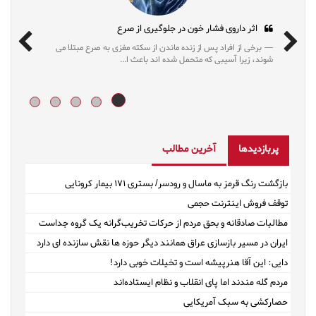
مُد روز
اثر داروی فشار خون در جلوگیری از صرع
می دهد رژیم‌های محدودکننده که
برخی از افراد پس از زنده ماندن از سکته مغزی به
 طولانی‌مدت کمک...
شوند، زیرا آسیبی که متحمل شده اند باعث ا...
پربازدیدها
آخرین مطالب
بازگشت رنگ قرمز به ماسال و رودسر/ بستری ۱۷۱ بیمار کرونایی
توقف فروش اینترنت حجمی
مطالبات صادقانه و بحق مردم از حرکات تخریب‌گرانه یک گروه جداست
ایران در مسیر بازسازی عراق همانند دیگر حوزه ها نقش سازنده ای دارد
دایی: این آقا هنرپیشه است و تخیلات خوبی دارد!
مردم گله مندند اما پای انقلاب و نظام ایستاده‌اند
حصارکشی به سبک آمریکایی