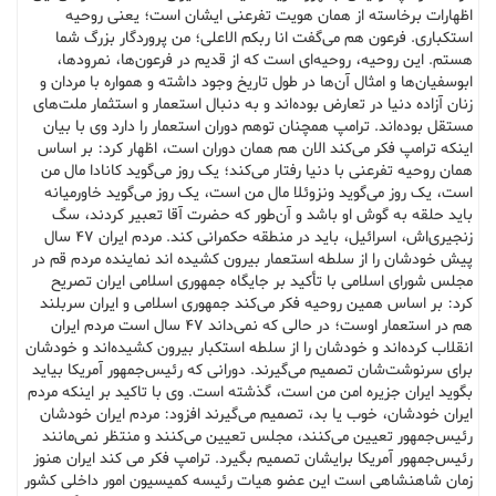
اظهارات برخاسته از همان هویت تفرعنی ایشان است؛ یعنی روحیه
استکباری. فرعون هم می‌گفت انا ربکم الاعلی؛ من پروردگار بزرگ شما
هستم. این روحیه، روحیه‌ای است که از قدیم در فرعون‌ها، نمرودها،
ابوسفیان‌ها و امثال آن‌ها در طول تاریخ وجود داشته و همواره با مردان و
زنان آزاده دنیا در تعارض بوده‌اند و به دنبال استعمار و استثمار ملت‌های
مستقل بوده‌اند. ترامپ همچنان توهم‌ دوران استعمار را دارد وی با بیان
اینکه ترامپ فکر می‌کند الان هم همان دوران است، اظهار کرد: بر اساس
همان روحیه تفرعنی با دنیا رفتار می‌کند؛ یک روز می‌گوید کانادا مال من
است، یک روز می‌گوید ونزوئلا مال من است، یک روز می‌گوید خاورمیانه
باید حلقه به گوش او باشد و آن‌طور که حضرت آقا تعبیر کردند، سگ
زنجیری‌اش، اسرائیل، باید در منطقه حکمرانی کند. مردم ایران ۴۷ سال
پیش خودشان را از سلطه استعمار بیرون کشیده اند نماینده مردم قم در
مجلس شورای اسلامی با تأکید بر جایگاه جمهوری اسلامی ایران تصریح
کرد: بر اساس همین روحیه فکر می‌کند جمهوری اسلامی و ایران سربلند
هم در استعمار اوست؛ در حالی که نمی‌داند ۴۷ سال است مردم ایران
انقلاب کرده‌اند و خودشان را از سلطه استکبار بیرون کشیده‌اند و خودشان
برای سرنوشت‌شان تصمیم می‌گیرند. دورانی که رئیس‌جمهور آمریکا بیاید
بگوید ایران جزیره امن من است، گذشته است. وی با تاکید بر اینکه مردم
ایران خودشان، خوب یا بد، تصمیم می‌گیرند افزود: مردم ایران خودشان
رئیس‌جمهور تعیین می‌کنند، مجلس تعیین می‌کنند و منتظر نمی‌مانند
رئیس‌جمهور آمریکا برایشان تصمیم بگیرد. ترامپ فکر می کند ایران هنوز
زمان شاهنشاهی است این عضو هیات رئیسه کمیسیون امور داخلی کشور