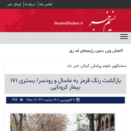
تماس باما
درباره ما
ارسال خبر
منوی مخفی
کاهش وزن بدون رژیم‌های مُد روز
پرداخت وام ضروری ۳۰ میلیون تومانی به حساب ۵۱ هزار بازنشسته
کشوری/ کارمزد وام ۴ درصد
سخنگوی علوم پزشکی گیلان خبر داد
مشارکت ۱۹ بانک در توزیع سود سهام عدالت
بازگشت رنگ قرمز به ماسال و رودسر/ بستری ۱۷۱
بهترین انتخاب‌ها برای تغذیه سالم در طولانی‌ترین شب سال
بیمار کرونایی
اثر داروی فشار خون در جلوگیری از صرع
۲۷فروردین ۱۴۰۱ ساعت ۱۲:۴۳ PM
9150