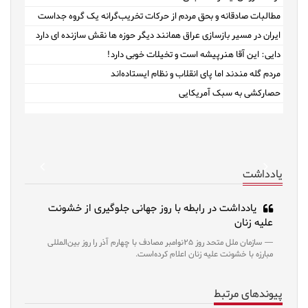
مطالبات صادقانه و بحق مردم از حرکات تخریب‌گرانه یک گروه جداست
ایران در مسیر بازسازی عراق همانند دیگر حوزه ها نقش سازنده ای دارد
دایی: این آقا هنرپیشه است و تخیلات خوبی دارد!
مردم گله مندند اما پای انقلاب و نظام ایستاده‌اند
حصارکشی به سبک آمریکایی
revious
Next
یادداشت
یادداشت در رابطه با روز جهانی جلوگیری از خشونت
علیه زنان
سازمان ملل متحد روز ۲۵نوامبر مصادف با چهارم آذر را روز بین‌المللی
مبارزه با خشونت علیه زنان اعلام کرده‌است.
پیوندهای مرتبط