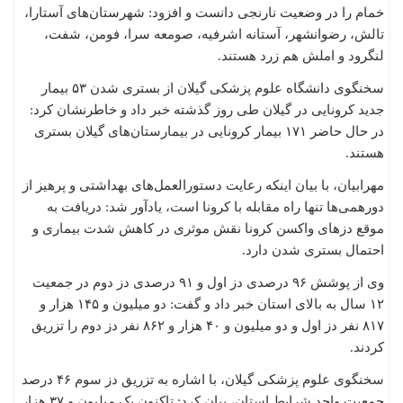
خمام را در وضعیت نارنجی دانست و افزود: شهرستان‌های آستارا،
تالش، رضوانشهر، آستانه اشرفیه، صومعه سرا، فومن، شفت،
لنگرود و املش هم زرد هستند.
سخنگوی دانشگاه علوم پزشکی گیلان از بستری شدن ۵۳ بیمار
جدید کرونایی در گیلان طی روز گذشته خبر داد و خاطرنشان کرد:
در حال حاضر ۱۷۱ بیمار کرونایی در بیمارستان‌های گیلان بستری
هستند.
مهرابیان، با بیان اینکه رعایت دستورالعمل‌های بهداشتی و پرهیز از
دورهمی‌ها تنها راه مقابله با کرونا است، یادآور شد: دریافت به
موقع دزهای واکسن کرونا نقش موثری در کاهش شدت بیماری و
احتمال بستری شدن دارد.
وی از پوشش ۹۶ درصدی دز اول و ۹۱ درصدی دز دوم در جمعیت
۱۲ سال به بالای استان خبر داد و گفت: دو میلیون و ۱۴۵ هزار و
۸۱۷ نفر دز اول و دو میلیون و ۴۰ هزار و ۸۶۲ نفر دز دوم را تزریق
کردند.
سخنگوی علوم پزشکی گیلان، با اشاره به تزریق دز سوم ۴۶ درصد
جمعیت واجد شرایط استان، بیان کرد: تاکنون یک میلیون و ۳۷ هزار