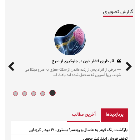
گزارش تصویری
ز
اثر داروی فشار خون در جلوگیری از صرع
 رژیم‌های محدودکننده که
برخی از افراد پس از زنده ماندن از سکته مغزی به صرع مب
ی‌مدت کمک...
شوند، زیرا آسیبی که متحمل شده اند باعث ا...
پربازدیدها
آخرین مطالب
بازگشت رنگ قرمز به ماسال و رودسر/ بستری ۱۷۱ بیمار کرونایی
توقف فروش اینترنت حجمی