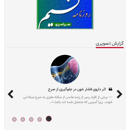
گزارش تصویری
ای مُد روز
اثر داروی فشار خون در جلوگیری از صرع
ان می دهد رژیم‌های محدودکننده که
برخی از افراد پس از زنده ماندن از سکته مغزی
وزن طولانی‌مدت کمک...
شوند، زیرا آسیبی که متحمل شده اند باعث ا...