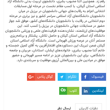
رقم زد. همچنین آتنا محبوب بشری، دانشجوی تربیت بدنی دانشگاه آزاد
اسلامی استان گیلان، با کسب مقام نخست در مرحله اول مسابقات
انتخابی اعزام به رقابت‌های جهانی دانشجویان در برزیل در میان
دانشجویان دانشگاه‌های آزاد اسلامی سراسر کشور و نیز برتری در مرحله
دوم انتخابی در رقابت با دانشجویان دانشگاه‌های کشور، موفق شد جواز
حضور در مسابقات جهانی دانشجویان در برزیل را کسب کند. این
موفقیت‌های ارزشمند، نشان‌دهنده ظرفیت‌های علمی و ورزشی دانشجویان
دانشگاه آزاد اسلامی استان گیلان و حاصل تلاش، پشتکار و برنامه‌ریزی
مستمر آنان در عرصه ورزش قهرمانی است. دانشگاه آزاد اسلامی استان
گیلان ضمن تبریک این دستاوردهای افتخارآفرین به آقای کمیل خجسته و
خانم آتنا محبوب بشری، خانواده‌های ایشان، استادان، مربیان و جامعه
دانشگاهی، برای این دانشجویان عزیز در ادامه مسیر قهرمانی و حضور
موفق در میادین ملی و بین‌المللی آرزوی موفقیت و سربلندی دارد.
فیسبوک
تلگرام
گوگل پلاس
لینکدین
کلوب
نظرات کاربران
ارسال نظر