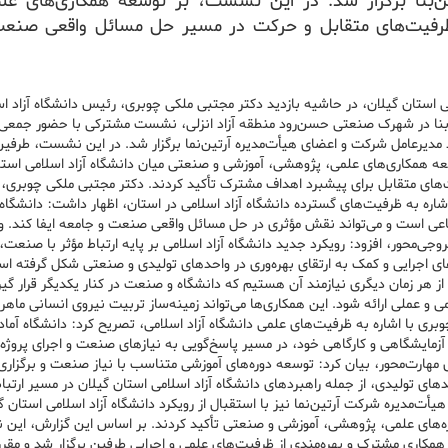
‌بنا برگزار شد. در این نشست، بر توسعه همکاری‌های عل
ظرفیت‌های متقابل و حرکت در مسیر حل مسائل واقعی صنع
می استان گیلان، در حاشیه بازدید دکتر مجتبی ملکی چوبری، رئیس دانشگاه آزاد ا
تین‌بنا در شهرک صنعتی حسن‌رود منطقه آزاد انزلی، نشست مشترکی با حضور جمعی 
مدیرعامل شرکت و اعضای هیأت‌مدیره آرتین‌نما برگزار شد. در این نشست، طرفین
سعه همکاری‌های علمی، پژوهشی، آموزشی و صنعتی میان دانشگاه آزاد اسلامی است
یت‌های متقابل برای پیشبرد اهداف مشترک تأکید کردند. دکتر مجتبی ملکی چوبری
شاره به ظرفیت‌های گسترده دانشگاه آزاد اسلامی در استان، اظهار داشت: دانشگاه آ
ی است و می‌تواند نقش مؤثری در حل مسائل واقعی صنعت و جامعه ایفا کند. وی
محور، افزود: رویکرد جدید دانشگاه آزاد اسلامی بر پایه ارتباط مؤثر با صنعت،
ای اجرایی و کمک به ارتقای بهره‌وری در واحدهای تولیدی و صنعتی شکل گرفته ا
از هر زمان دیگری نیازمند آن هستیم که دانشگاه و صنعت در کنار یکدیگر قرار گیرن
 عملی ارائه شود. این همکاری‌ها می‌تواند زمینه‌ساز تربیت نیروی انسانی ماهر،
بری با اشاره به ظرفیت‌های علمی دانشگاه آزاد اسلامی، تصریح کرد: دانشگاه آماد
 آزمایشگاهی و کارگاهی خود، در مسیر پاسخ‌گویی به نیازهای صنعت و اجرای پروژه‌
مهارت‌محور، بیان کرد: توسعه دوره‌های آموزشی متناسب با نیاز صنعت و برگزاری
ی تولیدی، از جمله راهبردهای دانشگاه آزاد اسلامی استان گیلان در مسیر ارتباط 
دیره شرکت آرتین‌نما نیز با استقبال از رویکرد دانشگاه آزاد اسلامی استان گی
زه‌های علمی، پژوهشی، آموزشی و صنعتی تأکید کردند. بر اساس این گزارش، ای
کاری مشترک و بهره‌مندی از ظرفیت‌های علمی و اجرایی طرفین برگزار شد و مقر