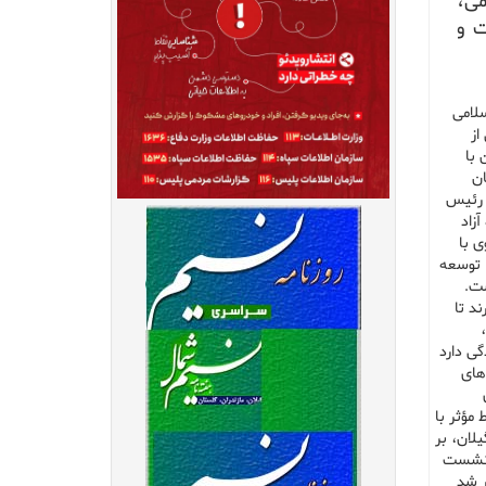
می،
ت و
سلامی
از
 با
ان
، رئیس
زاد
 با
 توسعه
ست.
د تا
گی دارد
های
مؤثر با
لان، بر
ن نشست
ر شد