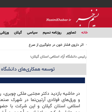
خانه
تصاویر
روزنامه نسیم
سیاسی
گیلان
ورزشی
اثر داروی فشار خون در جلوگیری از صرع
کاهش وزن بدون رژیم‌های مُد روز
پرداخت وام ضروری ۳۰ میلیون تومانی به حساب ۵۱ هزار بازنشسته کشوری/ کارمزد وام ۴ درصد
رئیس دانشگاه آزاد اسلامی استان گیلان؛
مشارکت ۱۹ بانک در توزیع سود سهام عدالت
توسعه همکاری‌های دانشگاه
بهترین انتخاب‌ها برای تغذیه سالم در طولانی‌ترین شب سال
در حاشیه بازدید دکتر مجتبی ملکی چوبری، رئی
و ورق‌های فولادی آرتین‌نما در شهرک صنع
اسلامی استان گیلان و این شرکت با حضو