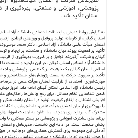
مدیرعامل شرکت و اعضای هیأت‌مدیره آرتین
پژوهشی، آموزشی و صنعتی، بهره‌گیری از 
استان تأکید شد.
به گزارش روابط عمومی و ارتباطات اجتماعی دانشگاه آزاد اسلا
استان گیلان، از کارخانه تولید پروفیل و ورق‌های فولادی آر
اعضای هیأت علمی دانشگاه آزاد اسلامی، دکتر محمد موسی‌وند 
تأکید بر اهمیت پیوند میان دانشگاه و صنعت، بر ایجاد و تو
گیلان و شرکت آرتین‌نما توافق و بر ضرورت بهره‌گیری از ظرف
دانشگاه آزاد اسلامی استان گیلان، در این بازدید و نشست با ا
اسلامی استان گیلان یک ظرفیت بزرگ علمی، پژوهشی و اجتماع
تأکید بر ضرورت حرکت به سمت پژوهش‌های مسئله‌محور و خروجی‌
مهارت‌آموزی، استفاده از ظرفیت اعضای هیأت علمی در عرصه‌ه
رئیس دانشگاه آزاد اسلامی استان گیلان ادامه داد: امروز بیش 
ضمن شناسایی نظام مسائل، برای رفع چالش‌ها راهکارهای علمی و
افزایش اشتغال و ارتقای کیفیت تولید در استان باشد. ملکی چو
با بهره‌گیری از توان اعضای هیأت علمی، دانشجویان و امکانات
مشترک گام بردارد. وی همچنین با اشاره به اهمیت آموزش‌های 
برنامه‌های مشترک آموزشی و پژوهشی در بستر همکاری با واحدها
بخش صنعت است. در ادامه این نشست، مدیرعامل و اعضای هیأت‌م
آمادگی این مجموعه برای گسترش همکاری‌های دوجانبه در حو
با هدف تقویت تعامل دانشگاه و صنعت، شناسایی زمینه‌های هم