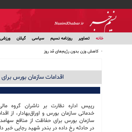
خانه
تصاویر
روزنامه نسیم
سیاسی
گیلان
ورزشی
کاهش وزن بدون رژیم‌های مُد روز
پرداخت وام ضروری ۳۰ میلیون تومانی به حساب ۵۱ هزار بازنشسته کشوری/ کارمزد وام ۴ درصد
مشارکت ۱۹ بانک در توزیع سود سهام عدالت
بهترین انتخاب‌ها برای تغذیه سالم در طولانی‌ترین شب سال
اقدامات سازمان بورس برای ح
اثر داروی فشار خون در جلوگیری از صرع
رییس اداره نظارت بر ناشران گروه مال
خدماتی سازمان بورس و اوراق‌بهادار، از اقدا
سازمان بورس برای حفاظت از منافع سهامدا
در حادثه رخ داده در بندر شهید رجایی خبر داد