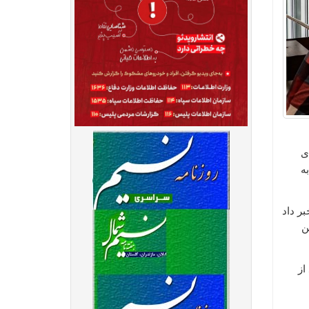
ی
ه
بر داد
ن
از