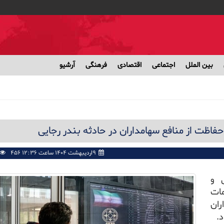
بین الملل
اجتماعی
اقتصادی
فرهنگی
آرشیو
فاظت از منافع سهامداران در حادثه بندر رجایی
۹اردیبهشت ۱۴۰۴ ساعت ۱۲:۳۶ PM
456
ی و
مات
ران
.