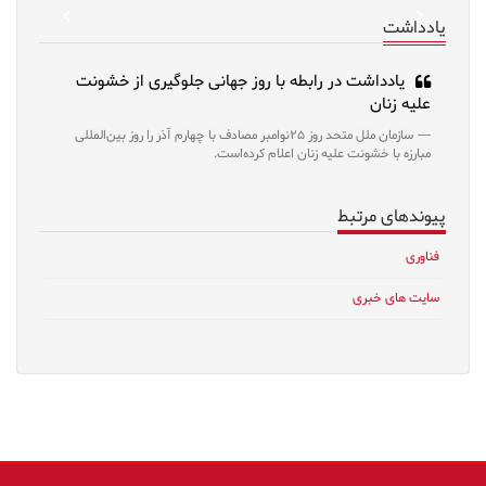
revious
Next
یادداشت
یادداشت در رابطه با روز جهانی جلوگیری از خشونت
علیه زنان
سازمان ملل متحد روز ۲۵نوامبر مصادف با چهارم آذر را روز بین‌المللی
مبارزه با خشونت علیه زنان اعلام کرده‌است.
پیوندهای مرتبط
فناوری
سایت های خبری