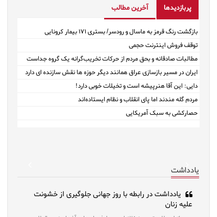
پربازدیدها
آخرین مطالب
بازگشت رنگ قرمز به ماسال و رودسر/ بستری ۱۷۱ بیمار کرونایی
توقف فروش اینترنت حجمی
مطالبات صادقانه و بحق مردم از حرکات تخریب‌گرانه یک گروه جداست
ایران در مسیر بازسازی عراق همانند دیگر حوزه ها نقش سازنده ای دارد
دایی: این آقا هنرپیشه است و تخیلات خوبی دارد!
مردم گله مندند اما پای انقلاب و نظام ایستاده‌اند
حصارکشی به سبک آمریکایی
revious
Next
یادداشت
یادداشت در رابطه با روز جهانی جلوگیری از خشونت
علیه زنان