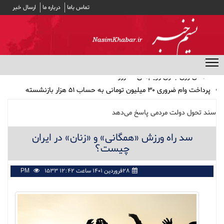
تماس باما
درباره ما
ارسال خبر
منوی مخفی
پرداخت وام ضروری ۳۰ میلیون تومانی به حساب ۵۱ هزار بازنشسته
کشوری/ کارمزد وام ۴ درصد
مشارکت ۱۹ بانک در توزیع سود سهام عدالت
سند تحول دولت مردمی پاسخ می‌دهد
بهترین انتخاب‌ها برای تغذیه سالم در طولانی‌ترین شب سال
سد راه ورزش «همگانی» و «زنان» در ایران
اثر داروی فشار خون در جلوگیری از صرع
چیست؟
کاهش وزن بدون رژیم‌های مُد روز
۲۸فروردین ۱۴۰۱ ساعت ۱۲:۴۲ PM
1533