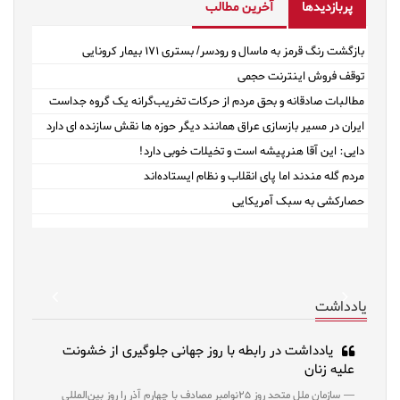
پربازدیدها
آخرین مطالب
بازگشت رنگ قرمز به ماسال و رودسر/ بستری ۱۷۱ بیمار کرونایی
توقف فروش اینترنت حجمی
مطالبات صادقانه و بحق مردم از حرکات تخریب‌گرانه یک گروه جداست
ایران در مسیر بازسازی عراق همانند دیگر حوزه ها نقش سازنده ای دارد
دایی: این آقا هنرپیشه است و تخیلات خوبی دارد!
مردم گله مندند اما پای انقلاب و نظام ایستاده‌اند
حصارکشی به سبک آمریکایی
revious
Next
یادداشت
یادداشت در رابطه با روز جهانی جلوگیری از خشونت
علیه زنان
سازمان ملل متحد روز ۲۵نوامبر مصادف با چهارم آذر را روز بین‌المللی