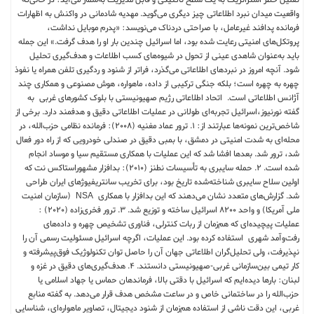
تقلیل خطر استراتژیک به یک سطح تاکتیکی و قابل مدیریت به‌شمار می‌آید؛ در حالی‌که
واقعیت میدان نبرد اطلاعاتی چیز دیگری می‌گوید. مهدیه شادمانی در واکنش به اظهارات
فرمانده پدافند غیرعامل، با صراحتی دردناک می‌نویسد: «پدرم موبایل نداشت،
پروتکل‌های امنیتی رعایت شده بود، اما اسرائیل چندین بار او را هدف گرفت.» این جمله
باید به‌عنوان شاهدی عینی از تحول در شیوه‌های کسب اطلاعات و هدف‌گیری تحلیل
شود. آنچه امروز در نبردهای اطلاعاتی می‌گذرد، فراتر از شنود و ردگیری تلفن همراه یا نفوذ
چهره به چهره است؛ بلکه جنگی ترکیبی از داده، ماهواره، هوش مصنوعی و همکاری چند
آژانس اطلاعاتی است. اتحاد اطلاعاتی رژیم صهیونیستی با بلوک کشورهای غربی به
گفته نورنیوز،اسرائیل تجربه‌ای طولانی در عملیات‌ اطلاعاتی دقیق و هدفمند دارد. برخی از
شاخص‌ترین نمونه‌ها عبارتند از: 1. ترور عماد مغنیه (2008): فرمانده نظامی حزب‌الله، در
محله‌ای به شدت امنیتی در دمشق، با بمبی دقیق در صندلی خودرویی که از راه دور فعال
شد، ترور شد. بعدها افشا شد که این عملیات با همکاری مستقیم سیا و موساد انجام
شده است. 2. حمله سایبری به تأسیسات نطنز (2010): بدافزار مشهوراستاکس نت که
اولین سلاح سایبری شناخته‌شده تاریخ بود، برای تخریب سانتریفیوژهای ایران طراحی
شد. گزارش‌های متعدد نشان می‌دهند که این بدافزار با همکاری NSA (سازمان امنیت
ملی آمریکا) و واحد ۸۲۰۰ اسرائیل ساخته و توزیع شد. 3. ترور فخری‌زاده (2020) :
عملیات پیچیده‌ای که هم‌زمان از ربات کنترلی، فناوری تشخیص چهره و داده‌های
رفت‌وآمد شهری استفاده کرده بود. این عملیات، اگرچه اسرائیل مسئولیت رسمی آن را
نپذیرفت، ولی تحلیل‌گران اطلاعاتی جهان آن را حاصل توان تکنولوژیک فوق‌پیشرفته و
کار تیمی بین‌سازمانی غربی-صهیونیستی دانستند. 4. هدف‌گیری‌های دقیق در غزه و
لبنان: بارها دیده‌ایم که اسرائیل با دقتی بالا، فرماندهان حماس یا جهاد اسلامی یا
حزب‌الله را در ساختمانی خاص و در ساعت مشخص هدف قرار می‌دهد. به گفته منابع
غربی، این دقت ناشی از استفاده هم‌زمان از شنود دیجیتال، تصاویر ماهواره‌ای، شناسایی