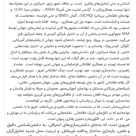
انسانی و حتی تحلیل‌های رفتاری است. بر خلاف تصور رایج، اسرائیل در این عملیات‌ها
تنها نیست. همکاری‌اش با آژانس امنیت ملی آمریکا (NSA) ، سازمان سیا (CIA) و
نهادهای اطلاعاتی بریتانیا (GCHQ)، آلمان (BND) و حتی فرانسه، دهه‌هاست که
مستند و اثبات‌شده است. نمونه بارز این همکاری، برنامه افشا شده توسط ادوارد
اسنودن بود که نشان می‌داد اطلاعات میلیون‌ها کاربر اینترنت و تماس‌های جهانی توسط
NSA جمع‌آوری شده و بخشی از آن در اختیار شرکای کلیدی از جمله اسرائیل قرار
می‌گیرد. همچنین در پروژه پنج چشم، داده‌های شنود جهانی از پلتفرم‌های آمریکایی
(گوگل، فیس‌بوک، واتساپ و...) به‌صورت فیلترشده و تحلیلی در اختیار دولت‌هایی
خاص، از جمله اسرائیل، قرار داده می‌شود. بنابراین وقتی از نقش یک نرم‌افزار یا اتباع
خارجی صحبت می‌شود، باید در نظر گرفت که این تنها پوسته قابل رؤیت تهدید است ؛
اما هسته تهدید در همکاری اطلاعاتی فراسازمانی و جهانی غربی نهفته است. هشدار
راهبردی: ساده‌سازی تهدید، خود تهدید است جنگ اطلاعاتی امروز، نبردی نامتقارن و
پیچیده است که در آن دشمن، نه‌فقط سلاح، بلکه ساختار تفکر ما را هدف قرار می‌دهد.
اگر نظام اطلاعاتی کشور به جای توسعه فناوری‌های بومی، هوش مصنوعی دفاعی،
شبکه‌های رمزنگاری مستقل و نهادهای آموزش‌محور، همچنان و صرفا به فیلتر واتساپ و
ردیابی مهاجر بی‌پناه افغان بسنده کند، از غافلگیری‌های بعدی گریزی نخواهد بود.
ساده‌سازی تهدید با تمرکز بر واتساپ یا پناه‌جوی افغان، اگرچه در کوتاه‌مدت
تسکین‌بخش است، اما در بلندمدت به غفلت راهبردی می‌انجامد. امروز ما با دشمنی
مواجه‌ایم که در اتاق‌های تاریک اطلاعاتی، نقشه‌هایی می‌کشد که ردپایشان نه‌ در موبایل و
مرز، که در داده، ابر، الگوریتم و تحلیل رفتاری پنهان است.
ضروری است که به‌جای دشمن‌سازی‌های انحرافی، به دشمن‌شناسی دقیق
و علمی، بازسازی ساختار پدافند غیرعامل، و تربیت نسل جدید تحلیل‌گران