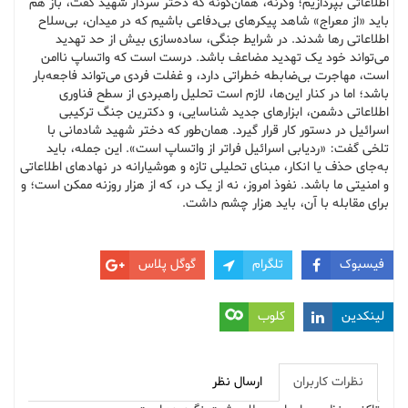
اطلاعاتی بپردازیم؛ وگرنه، همان‌گونه که دختر سردار شهید گفت، باز هم
باید «از معراج» شاهد پیکرهای بی‌دفاعی باشیم که در میدان، بی‌سلاح
اطلاعاتی رها شدند. در شرایط جنگی، ساده‌سازی بیش از حد تهدید
می‌تواند خود یک تهدید مضاعف باشد. درست است که واتساپ ناامن
است، مهاجرت بی‌ضابطه خطراتی دارد، و غفلت فردی می‌تواند فاجعه‌بار
باشد؛ اما در کنار این‌ها، لازم است تحلیل راهبردی از سطح فناوری
اطلاعاتی دشمن، ابزارهای جدید شناسایی، و دکترین جنگ ترکیبی
اسرائیل در دستور کار قرار گیرد. همان‌طور که دختر شهید شادمانی با
تلخی گفت: «ردیابی اسرائیل فراتر از واتساپ است». این جمله، باید
به‌جای حذف یا انکار، مبنای تحلیلی تازه و هوشیارانه در نهادهای اطلاعاتی
و امنیتی ما باشد. نفوذ امروز، نه از یک در، که از هزار روزنه ممکن است؛ و
برای مقابله با آن، باید هزار چشم داشت.
فیسبوک
تلگرام
گوگل پلاس
لینکدین
کلوب
نظرات کاربران
ارسال نظر