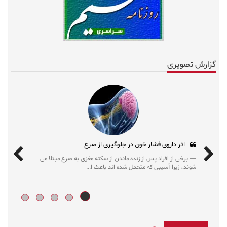
گزارش تصویری
ای مُد روز
اثر داروی فشار خون در جلوگیری از صرع
ان می دهد رژیم‌های محدودکننده که
برخی از افراد پس از زنده ماندن از سکته مغزی
وزن طولانی‌مدت کمک...
شوند، زیرا آسیبی که متحمل شده اند باعث ا...